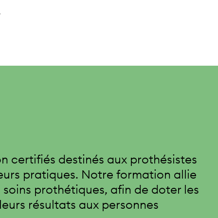
.
 certifiés destinés aux prothésistes
eurs pratiques. Notre formation allie
soins prothétiques, afin de doter les
lleurs résultats aux personnes