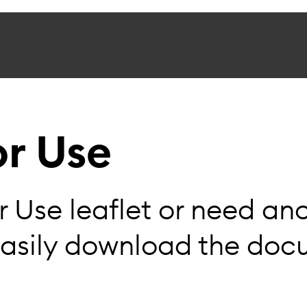
or Use
or Use leaflet or need a
easily download the doc