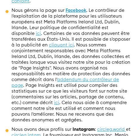
conjoint
.
Nous gérons la page sur
Facebook
. Le contrôleur de
l'exploitation de la plateforme pour les utilisateurs
européens est Meta Platforms Ireland Ltd, Dublin,
Irlande. Leur politique de confidentialité est
disponible
ici
. Certaines de vos données peuvent être
transférées aux États-Unis. Il est possible de s'opposer
à la publicité en
cliquant ici
. Nous sommes
conjointement responsables avec Meta Platforms
Ireland Ltd, Dublin, Irlande, des données collectées et
traitées lorsque vous visitez notre site pour la création
de "Page Insights". Nous avons organisé nos
responsabilités en matière de protection des données
comme décrit dans l'
addendum du contrôleur de
page
. Page Insights est utilisé pour compiler des
statistiques sur ce que les visiteurs font sur notre site
(commentaires sur les articles, partage de contenu,
etc.) comme décrit
ici
. Cela nous aide à comprendre
comment notre site est utilisé et comment nous
pouvons l'améliorer. Nous ne recevons que des
données anonymes et agrégées.
Nous avons deux profils sur
Instagram
:
circleg.world
et
circleg.latam
. Le fournisseur est Instagram Inc, Menlo